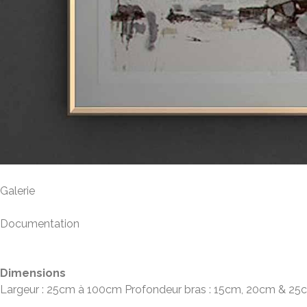
Galerie
Documentation
Fiche produit
Dimensions
Largeur : 25cm à 100cm Profondeur bras : 15cm, 20cm & 25