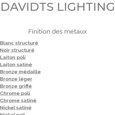
DAVIDTS LIGHTING
Finition des métaux
Blanc structuré
Noir structuré
Laiton poli
Laiton satiné
Bronze médaille
Bronze léger
Bronze griffé
Chrome poli
Chrome satiné
Nickel satiné
Nickel poli