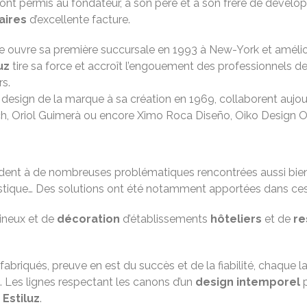
ont permis au fondateur, à son père et à son frère de développe
aires
d’excellente facture.
rque ouvre sa première succursale en 1993 à New-York et amél
uz
tire sa force et accroît l’engouement des professionnels de l
rs.
 design de la marque à sa création en 1969, collaborent aujour
ich, Oriol Guimerà ou encore Ximo Roca Diseño, Oiko Design O
ndent à de nombreuses problématiques rencontrées aussi bien 
tique… Des solutions ont été notamment apportées dans ce
mineux et de
décoration
d’établissements
hôteliers
et de
re
fabriqués, preuve en est du succès et de la fiabilité, chaque
. Les lignes respectant les canons d’un
design intemporel
p
s
Estiluz
.