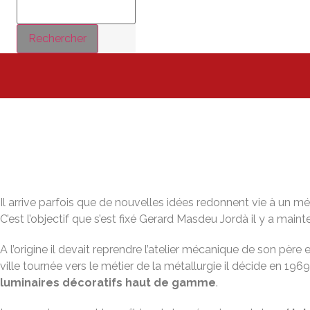
Rechercher
Il arrive parfois que de nouvelles idées redonnent vie à un méti
C’est l’objectif que s’est fixé Gerard Masdeu Jordà il y a mainte
A l’origine il devait reprendre l’atelier mécanique de son pèr
ville tournée vers le métier de la métallurgie il décide en 19
luminaires décoratifs haut de gamme
.