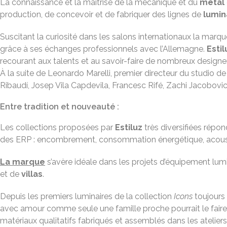
La connaissance et la maîtrise de la mécanique et du
métal
production, de concevoir et de fabriquer des lignes de
lumin
Suscitant la curiosité dans les salons internationaux la ma
grâce à ses échanges professionnels avec l’Allemagne.
Estil
recourant aux talents et au savoir-faire de nombreux designe
À la suite de Leonardo Marelli, premier directeur du studio de
Ribaudí, Josep Vila Capdevila, Francesc Rifé, Zachi Jacobov
Entre tradition et nouveauté :
Les collections proposées par
Estiluz
très diversifiées répo
des ERP : encombrement, consommation énergétique, acous
La marque
s’avère idéale dans les projets d’équipement lu
et de
villas
.
Depuis les premiers luminaires de la collection
Icons
toujours 
avec amour comme seule une famille proche pourrait le faire
matériaux qualitatifs fabriqués et assemblés dans les atelier